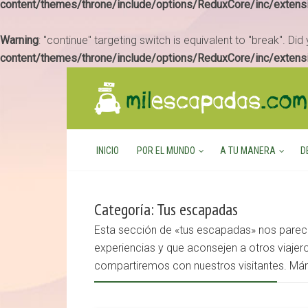
content/themes/throne/include/options/ReduxCore/inc/extens
Warning
: "continue" targeting switch is equivalent to "break". Di
content/themes/throne/include/options/ReduxCore/inc/extens
INICIO
POR EL MUNDO
A TU MANERA
D
Categoría: Tus escapadas
Esta sección de «tus escapadas» nos parece
experiencias y que aconsejen a otros viajero
compartiremos con nuestros visitantes. Má