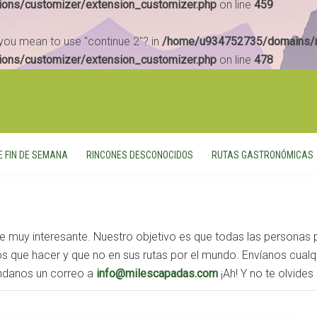
ions/customizer/extension_customizer.php
on line
459
d you mean to use "continue 2"? in
/home/u934752735/domains/m
ions/customizer/extension_customizer.php
on line
478
E FIN DE SEMANA
RINCONES DESCONOCIDOS
RUTAS GASTRONÓMICAS
 muy interesante. Nuestro objetivo es que todas las personas
s que hacer y que no en sus rutas por el mundo. Envíanos cualqui
ndanos un correo a
info@milescapadas.com
¡Ah! Y no te olvides 