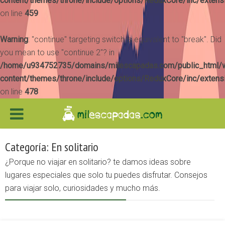
content/themes/throne/include/options/ReduxCore/inc/extens
on line
459
Warning
: "continue" targeting switch is equivalent to "break". Did
you mean to use "continue 2"? in
/home/u934752735/domains/milescapadas.com/public_html/
content/themes/throne/include/options/ReduxCore/inc/extens
on line
478
Categoría: En solitario
¿Porque no viajar en solitario? te damos ideas sobre
lugares especiales que solo tu puedes disfrutar. Consejos
para viajar solo, curiosidades y mucho más.