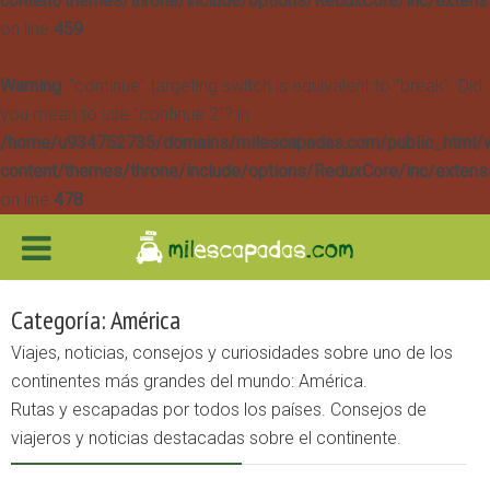
content/themes/throne/include/options/ReduxCore/inc/extens
on line
459
Warning
: "continue" targeting switch is equivalent to "break". Did
you mean to use "continue 2"? in
/home/u934752735/domains/milescapadas.com/public_html/
content/themes/throne/include/options/ReduxCore/inc/extens
on line
478
Categoría: América
Viajes, noticias, consejos y curiosidades sobre uno de los
continentes más grandes del mundo: América.
Rutas y escapadas por todos los países. Consejos de
viajeros y noticias destacadas sobre el continente.