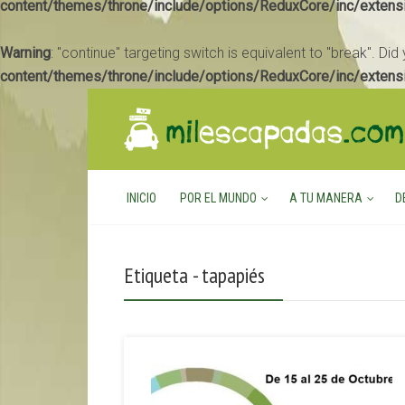
content/themes/throne/include/options/ReduxCore/inc/extens
Warning
: "continue" targeting switch is equivalent to "break". Di
content/themes/throne/include/options/ReduxCore/inc/extens
INICIO
POR EL MUNDO
A TU MANERA
D
Etiqueta - tapapiés