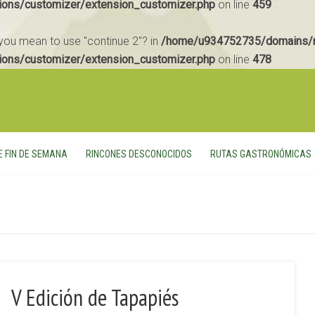
ions/customizer/extension_customizer.php
on line
459
d you mean to use "continue 2"? in
/home/u934752735/domains/m
ions/customizer/extension_customizer.php
on line
478
E FIN DE SEMANA
RINCONES DESCONOCIDOS
RUTAS GASTRONÓMICAS
V Edición de Tapapiés