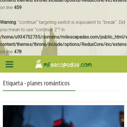
content/themes/throne/include/options/ReduxCore/inc/extens
on line
459
Warning
: "continue" targeting switch is equivalent to "break". Did
you mean to use "continue 2"? in
/home/u934752735/domains/milescapadas.com/public_html/
content/themes/throne/include/options/ReduxCore/inc/extens
on line
478
Etiqueta - planes románticos