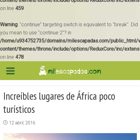
content/themes/throne/include/options/ReduxCore/inc/extens
on line
459
Warning
: "continue" targeting switch is equivalent to "break". Did
you mean to use "continue 2"? in
/home/u934752735/domains/milescapadas.com/public_html/
content/themes/throne/include/options/ReduxCore/inc/extens
on line
478
Increíbles lugares de África poco
turísticos
12 abril, 2016