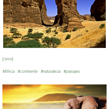
[/sms]
África
continente
naturaleza
paisajes