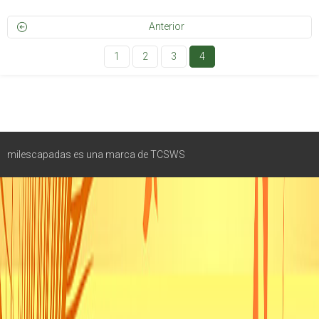
Anterior
1
2
3
4
milescapadas es una marca de TCSWS