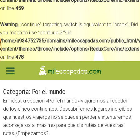
content/themes/throne/include/options/ReduxCore/inc/extens
on line
459
Warning
: "continue" targeting switch is equivalent to "break". Did
you mean to use "continue 2"? in
/home/u934752735/domains/milescapadas.com/public_html/
content/themes/throne/include/options/ReduxCore/inc/extens
on line
478
Categoría: Por el mundo
En nuestra sección «Por el mundo» viajaremos alrededor
de los cinco continentes. Descubriremos lugares increíbles
que nuestros viajeros no se pueden perder e intentaremos
aconsejaros al máximo para que disfrutéis de vuestras
rutas ¿Empezamos?